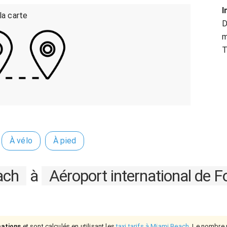
I
 la carte
D
m
T
À vélo
À pied
ach
à
Aéroport international de F
mations
et sont calculés en utilisant les
taxi tarifs à Miami Beach
. Le nombre r