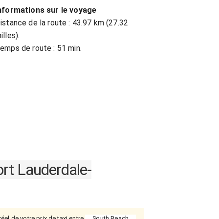
nformations sur le voyage
istance de la route : 43.97 km (27.32
illes).
emps de route : 51 min.
ort Lauderdale-
éel de votre prix de taxi entre
South Beach