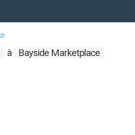
ch
l
à
Bayside Marketplace