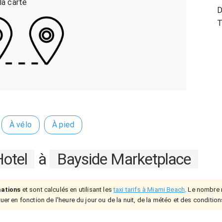
 la carte
D
T
À vélo
À pied
otel
à
Bayside Marketplace
mations
et sont calculés en utilisant les
taxi tarifs à Miami Beach
. Le nombre r
uer en fonction de l'heure du jour ou de la nuit, de la météo et des condition