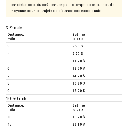
par distance et du coût par temps. Le temps de calcul sert de
moyenne pour les trajets de distance correspondante.
3-9 mile
Distance,
Estimé
mile
le prix
3
8.30 $
4
9.70 $
5
11.20 $
6
12.70 $
7
14.20 $
8
15.70 $
9
17.20 $
10-50 mile
Distance,
Estimé
mile
le prix
10
18.70 $
15
26.10 $