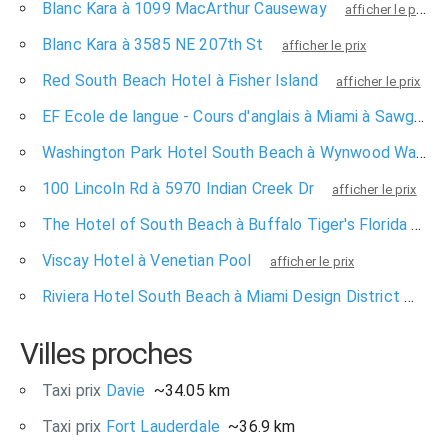
Blanc Kara à 1099 MacArthur Causeway
afficher le prix
Blanc Kara à 3585 NE 207th St
afficher le prix
Red South Beach Hotel à Fisher Island
afficher le prix
EF Ecole de langue - Cours d'anglais à Miami à Sawgrass Mills Mall
Washington Park Hotel South Beach à Wynwood Walls
100 Lincoln Rd à 5970 Indian Creek Dr
afficher le prix
The Hotel of South Beach à Buffalo Tiger's Florida
affi
Viscay Hotel à Venetian Pool
afficher le prix
Riviera Hotel South Beach à Miami Design District
affic
Villes proches
Taxi prix
Davie
~34.05 km
Taxi prix
Fort Lauderdale
~36.9 km