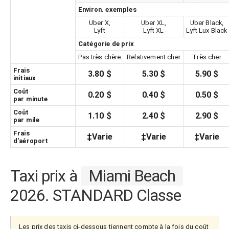
Environ. exemples
Uber X,
Uber XL,
Uber Black,
Lyft
Lyft XL
Lyft Lux Black
Catégorie de prix
Pas très chère
Relativement cher
Très cher
Frais
3.80 $
5.30 $
5.90 $
initiaux
Coût
0.20 $
0.40 $
0.50 $
par minute
Coût
1.10 $
2.40 $
2.90 $
par mile
Frais
‡Varie
‡Varie
‡Varie
d'aéroport
Taxi prix à
Miami Beach
2026. STANDARD Classe
Les prix des taxis ci-dessous tiennent compte à la fois du coût