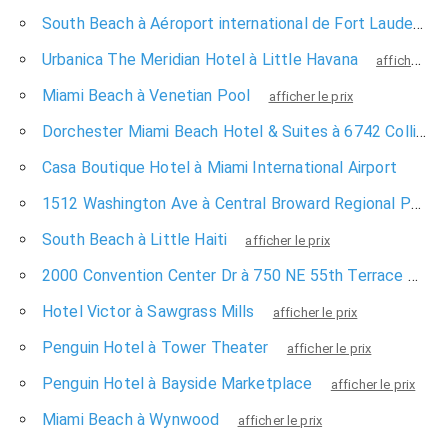
South Beach à Aéroport international de Fort Lauderdale-Hollywood
Urbanica The Meridian Hotel à Little Havana
afficher le prix
Miami Beach à Venetian Pool
afficher le prix
Dorchester Miami Beach Hotel & Suites à 6742 Collins Ave
Casa Boutique Hotel à Miami International Airport
affich
1512 Washington Ave à Central Broward Regional Park & Stadium
South Beach à Little Haiti
afficher le prix
2000 Convention Center Dr à 750 NE 55th Terrace
affi
Hotel Victor à Sawgrass Mills
afficher le prix
Penguin Hotel à Tower Theater
afficher le prix
Penguin Hotel à Bayside Marketplace
afficher le prix
Miami Beach à Wynwood
afficher le prix