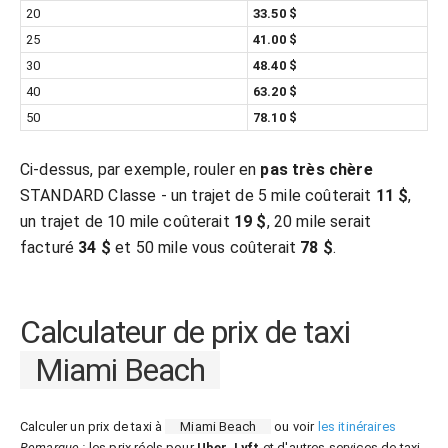
20
33.50 $
25
41.00 $
30
48.40 $
40
63.20 $
50
78.10 $
Ci-dessus, par exemple, rouler en
pas très chère
STANDARD Classe - un trajet de 5 mile coûterait
11 $
,
un trajet de 10 mile coûterait
19 $
, 20 mile serait
facturé
34 $
et 50 mile vous coûterait
78 $
.
Calculateur de prix de taxi
Miami Beach
Calculer un prix de taxi à
Miami Beach
ou voir
les itinéraires
Remarque :
les prix réels pour
Uber
,
Lyft
et d'autres services de taxi